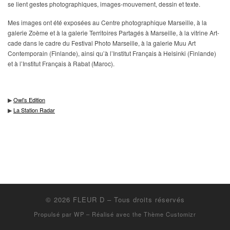
se lient gestes photographiques, images-mouvement, dessin et texte.
Mes images ont été exposées au Centre photographique Marseille, à la
galerie Zoème et à la galerie Territoires Partagés à Marseille, à la vitrine Art-
cade dans le cadre du Festival Photo Marseille, à la galerie Muu Art
Contemporain (Finlande), ainsi qu’à l’Institut Français à Helsinki (Finlande)
et à l’Institut Français à Rabat (Maroc).
▶︎
Owl’s Edition
▶︎
La Station Radar
© 2026
FLEUR D
– Tous droits réservés
Propulsé par
WP
– Réalisé avec the
Thème Customizr