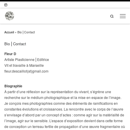
Passer au contenu
Search
Men
Accueil
»
Bio ⎜Contact
Bio ⎜Contact
Fleur D
Artiste Plasticienne ⎜Editrice
Vit et travaille à Marseille
fleur.descaillot(at)gmail.com
Biographie
À partir d’une réflexion sur la représentation du vivant, s’égrène une
recherche sur le médium photographique et la mise en espace de l’image.
Je conçois mes photographies comme des éléments de ramifications en
constantes évolutions et croissances. La rencontre avec le corps de l’œuvre
s’envisage d’abord par un concept d’actes : comme agir sur la matérialité de
l’image, agir sur le sensible. L’espace d’exposition devient dans cette forme
de conception un terreau fertile de propagation d’une œuvre fragmentaire où